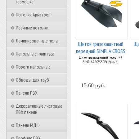
гармошка
Потолки Армстронг
Реечные потолки
Ламинированные полы
Щиток грязезащитный
Щи
передний SIMPLA CROSS
Напольные плинтуса
SDF (...
Щиток грязезащитный передний
SIMPLA CROSS SDF (чёрный)
Пороги напольные
Обводы для труб
15.60 руб.
Панели ПВХ
Декоративные листовые
ПВХ панели
Панели МДФ
Профиля ПВХ