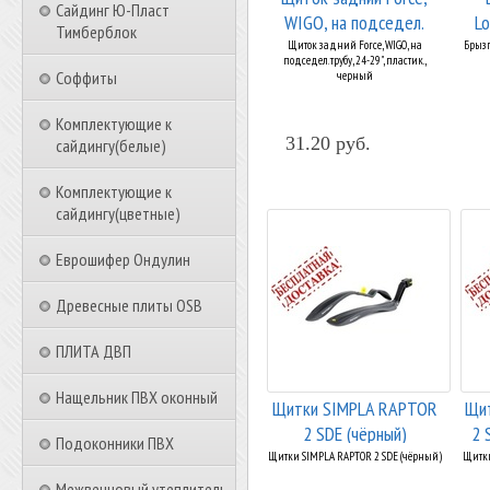
Сайдинг Ю-Пласт
WIGO, на подседел.
Lo
Тимберблок
трубу, ...
Щиток задний Force, WIGO, на
Брызг
подседел. трубу, 24-29", пластик.,
Соффиты
черный
Комплектующие к
31.20 руб.
сайдингу(белые)
Комплектующие к
сайдингу(цветные)
Еврошифер Ондулин
Древесные плиты OSB
ПЛИТА ДВП
Нащельник ПВХ оконный
Щитки SIMPLA RAPTOR
Щи
2 SDE (чёрный)
2 
Подоконники ПВХ
Щитки SIMPLA RAPTOR 2 SDE (чёрный)
Щитки
Межвенцовый утеплитель