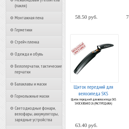
(пакля)
58.50 руб.
7
Монтажная пена
Герметики
Стрейч пленка
Одежда и обувь
Велоперчатки, тактические
перчатки
Балаклавы и маски
Щиток передний для
велосипеда SKS
Горнолыжные маски
SHOCKBOARD 26
Щиток передний для велосипеда SKS
SHOCKBOARD 26 (РАСПРОДАЖА)
Светодиодные фонари,
велофары, аккумуляторы,
зарядные устройства
63.40 руб.