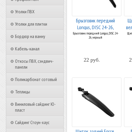
Уголки ПВХ
Брызговик передний
Щи
Уголки для плитки
Longus, DISC 24-26,
ве
черный
Брызговик передний Longus, DISC 24-
Щит
Бордюр на ванну
26, черный
Кабель-канал
22 руб.
2
Откосы ПВХ, сэндвич-
панели
Поликарбонат сотовый
Теплицы
Виниловый сайдинг Ю-
пласт
Сайдинг Стоун-хаус
Щиток задний Force,