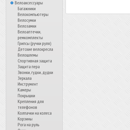
Велоаксессуары
Багажники
Велокомпьютеры
Велосумки
Велозамки
Велоаптечки,
ремкомплекты
Грипсы (ручки руля)
Детские велокресла
Велошлемы
Спортивная защита
Защита пера
Звонки, гудки, дудки
Зеркала
Инструмент
Камеры
Покрышки
Крепления для
телефонов
Колпачки на колеса
Корзины
Рога на руль