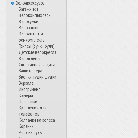
Велоаксессуары
Багажники
Велокомпьютеры
Велосумки
Велозамки
Велоаптечки,
ремкомплекты
Грипсы (ручки руля)
Детские велокресла
Велошлемы
Спортивная защита
Защита пера
Звонки, гудки, дудки
Зеркала
Инструмент
Камеры
Покрышки
Крепления для
телефонов
Колпачки на колеса
Корзины
Рога на руль