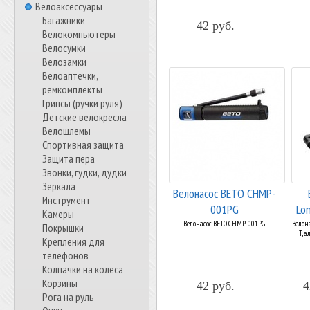
Велоаксессуары
Багажники
42 руб.
Велокомпьютеры
Велосумки
Велозамки
Велоаптечки,
ремкомплекты
Грипсы (ручки руля)
Детские велокресла
Велошлемы
Спортивная защита
Защита пера
Звонки, гудки, дудки
Зеркала
Велонасос BETO CHMP-
Инструмент
001PG
Lon
Камеры
Велонасос BETO CHMP-001PG
Велона
Покрышки
T, 
Крепления для
телефонов
Колпачки на колеса
Корзины
42 руб.
4
Рога на руль