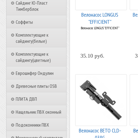
Сайдинг Ю-Пласт
Тимберблок
Велонасос LONGUS
Ве
"EFFICIENT"
Соффиты
Велонасос LONGUS "EFFICIENT"
Комплектующие к
сайдингу(белые)
Комплектующие к
35.10 руб.
3
сайдингу(цветные)
Еврошифер Ондулин
Древесные плиты OSB
ПЛИТА ДВП
Нащельник ПВХ оконный
Подоконники ПВХ
Велонасос BETO CLD-
Ве
038G
Межвенцовый утеплитель