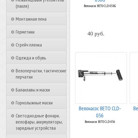
(пакля)
Велонасос BETO CLD-038G
Монтажная пена
Герметики
40 руб.
Стрейч пленка
Одежда и обувь
Велоперчатки, тактические
перчатки
Балаклавы и маски
Горнолыжные маски
Велонасос BETO CLD-
Ве
036
Светодиодные фонари,
велофары, аккумуляторы,
Велонасос BETO CLD-036
зарядные устройства