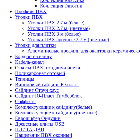
Коллекция Классика
Коллекция Экзотик
Профиля ПВХ
Уголки ПВХ
Уголки ПВХ 2.7 м (белые)
Уголки ПВХ 2.7 м (цветные)
Уголки ПВХ 3 м (белые)
Уголки ПВХ арочные 2.7 м (цветные)
Уголки для плитки
Алюминиевые профили для окантовки керамическо
Бордюр на ванну
Кабель-канал
Откосы ПВХ, сэндвич-панели
Поликарбонат сотовый
Теплицы
Виниловый сайдинг Ю-пласт
Сайдинг Стоун-хаус
Сайдинг Ю-Пласт Тимберблок
Соффиты
Комплектующие к сайдингу(белые)
Комплектующие к сайдингу(цветные)
Еврошифер Ондулин
Древесные плиты OSB
ПЛИТА ДВП
Нащельник ПВХ оконный