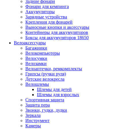
Задние фонари
Фонари для кемпинга
Аккумуляторы
Зарядные устройства
Крепления для фонарей
Выносные кнопки и аксессуары
Контейнеры для аккумуляторов
Боксы для аккумуляторов 18650
Велоаксессуары
Багажники
Велокомпьютеры
Велосумки
Велозамки
Велоаптечки, ремкомплекты
Грипсы (ручки руля)
Детские велокресла
Велошлемы
Шлемы для детей
Шлемы для взрослых
Спортивная защита
Защита пера
Звонки, гудки, дудки
Зеркала
Инструмент
Камеры