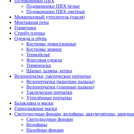
Подоконники ПВХ
Подоконники ПВХ белые
Подоконники ПВХ цветные
Межвенцовый утеплитель (пакля)
Монтажная пена
Герметики
Стрейч пленка
Одежда и обувь
Костюмы демисезонные
Костюмы зимние
Термобельё
Флисовая одежда
Термоноски
Шапки, шляпы, кепки
Велоперчатки, тактические перчатки
Велоперчатки (короткие пальцы)
Велоперчатки (длинные пальцы)
Тактические перчатки
Утеплённые перчатки
Балаклавы и маски
Горнолыжные маски
Светодиодные фонари, велофары, аккумуляторы, зарядны
Светодиодные фонари
Велофары
Налобные фонари