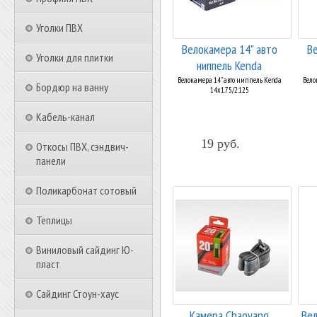
Уголки ПВХ
Велокамера 14" авто
Ве
Уголки для плитки
ниппель Kenda
14x1.75/2.125
Велокамера 14" авто ниппель Kenda
Вело
Бордюр на ванну
14x1.75/2.125
Кабель-канал
19 руб.
Откосы ПВХ, сэндвич-
панели
Поликарбонат сотовый
Теплицы
Виниловый сайдинг Ю-
пласт
Сайдинг Стоун-хаус
Камера Chaoyang
Вел