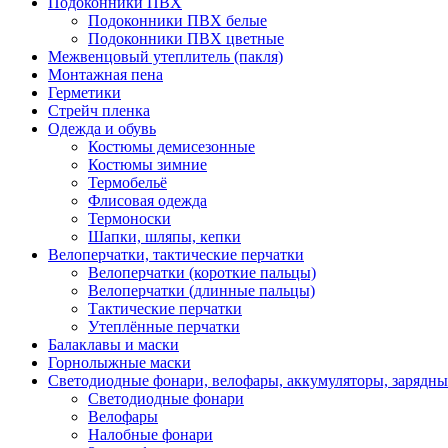
Подоконники ПВХ
Подоконники ПВХ белые
Подоконники ПВХ цветные
Межвенцовый утеплитель (пакля)
Монтажная пена
Герметики
Стрейч пленка
Одежда и обувь
Костюмы демисезонные
Костюмы зимние
Термобельё
Флисовая одежда
Термоноски
Шапки, шляпы, кепки
Велоперчатки, тактические перчатки
Велоперчатки (короткие пальцы)
Велоперчатки (длинные пальцы)
Тактические перчатки
Утеплённые перчатки
Балаклавы и маски
Горнолыжные маски
Светодиодные фонари, велофары, аккумуляторы, зарядны
Светодиодные фонари
Велофары
Налобные фонари