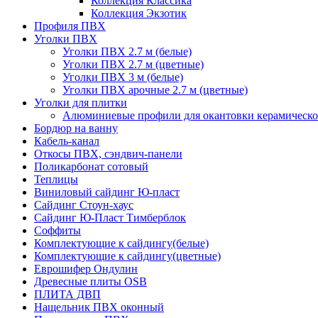
Коллекция Классика
Коллекция Экзотик
Профиля ПВХ
Уголки ПВХ
Уголки ПВХ 2.7 м (белые)
Уголки ПВХ 2.7 м (цветные)
Уголки ПВХ 3 м (белые)
Уголки ПВХ арочные 2.7 м (цветные)
Уголки для плитки
Алюминиевые профили для окантовки керамическо
Бордюр на ванну
Кабель-канал
Откосы ПВХ, сэндвич-панели
Поликарбонат сотовый
Теплицы
Виниловый сайдинг Ю-пласт
Сайдинг Стоун-хаус
Сайдинг Ю-Пласт Тимберблок
Соффиты
Комплектующие к сайдингу(белые)
Комплектующие к сайдингу(цветные)
Еврошифер Ондулин
Древесные плиты OSB
ПЛИТА ДВП
Нащельник ПВХ оконный