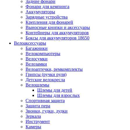
Задние фонари
Фонари для кемпинга
Аккумуляторы
Зарядные устройства
Крепления для фонарей
Выносные кнопки и аксессуары
Контейнеры для аккумуляторов
Боксы для аккумуляторов 18650
Велоаксессуары
Багажники
Велокомпьютеры
Велосумки
Велозамки
Велоаптечки, ремкомплекты
Грипсы (ручки руля)
Детские велокресла
Велошлемы
Шлемы для детей
Шлемы для взрослых
Спортивная защита
Защита пера
Звонки, гудки, дудки
Зеркала
Инструмент
Камеры