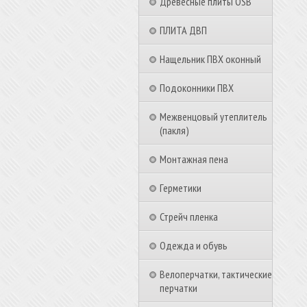
Древесные плиты OSB
ПЛИТА ДВП
Нащельник ПВХ оконный
Подоконники ПВХ
Межвенцовый утеплитель
(пакля)
Монтажная пена
Герметики
Стрейч пленка
Одежда и обувь
Велоперчатки, тактические
перчатки