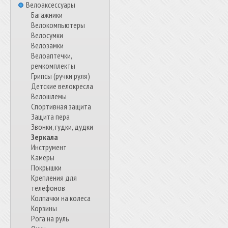
Велоаксессуары
Багажники
Велокомпьютеры
Велосумки
Велозамки
Велоаптечки,
ремкомплекты
Грипсы (ручки руля)
Детские велокресла
Велошлемы
Спортивная защита
Защита пера
Звонки, гудки, дудки
Зеркала
Инструмент
Камеры
Покрышки
Крепления для
телефонов
Колпачки на колеса
Корзины
Рога на руль