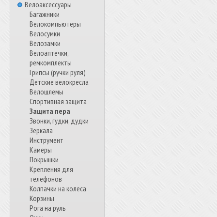
Велоаксессуары
Багажники
Велокомпьютеры
Велосумки
Велозамки
Велоаптечки,
ремкомплекты
Грипсы (ручки руля)
Детские велокресла
Велошлемы
Спортивная защита
Защита пера
Звонки, гудки, дудки
Зеркала
Инструмент
Камеры
Покрышки
Крепления для
телефонов
Колпачки на колеса
Корзины
Рога на руль