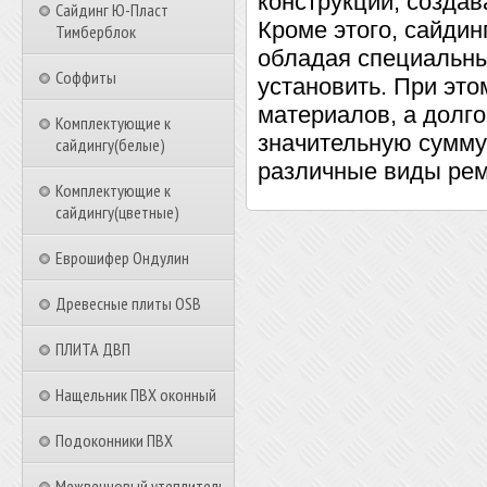
конструкций, созда
Сайдинг Ю-Пласт
Кроме этого, сайдин
Тимберблок
обладая специальны
Соффиты
установить. При эт
материалов, а долг
Комплектующие к
значительную сумму 
сайдингу(белые)
различные виды рем
Комплектующие к
сайдингу(цветные)
Еврошифер Ондулин
Древесные плиты OSB
ПЛИТА ДВП
Нащельник ПВХ оконный
Подоконники ПВХ
Межвенцовый утеплитель