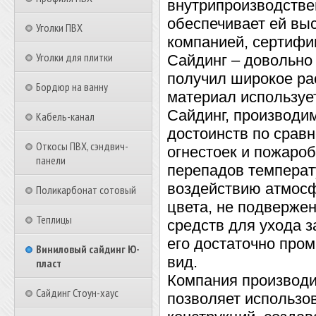
внутрипроизводствен
обеспечивает ей вы
Уголки ПВХ
компанией, сертифи
Уголки для плитки
Сайдинг – довольно
получил широкое ра
Бордюр на ванну
материал использует
Сайдинг, производи
Кабель-канал
достоинств по сравн
Откосы ПВХ, сэндвич-
огнестоек и пожароб
панели
перепадов температ
воздействию атмосф
Поликарбонат сотовый
цвета, не подвержен
Теплицы
средств для ухода з
его достаточно про
Виниловый сайдинг Ю-
вид.
пласт
Компания производи
Сайдинг Стоун-хаус
позволяет использо