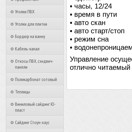
• часы, 12/24
Уголки ПВХ
• время в пути
• авто скан
Уголки для плитки
• авто старт/стоп
Бордюр на ванну
• режим сна
• водонепроницае
Кабель-канал
Управление осуще
Откосы ПВХ, сэндвич-
отлично читаемый
панели
Поликарбонат сотовый
Теплицы
Виниловый сайдинг Ю-
пласт
Сайдинг Стоун-хаус