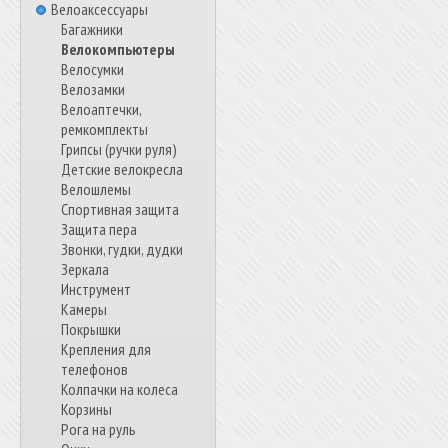
Велоаксессуары
Багажники
Велокомпьютеры
Велосумки
Велозамки
Велоаптечки,
ремкомплекты
Грипсы (ручки руля)
Детские велокресла
Велошлемы
Спортивная защита
Защита пера
Звонки, гудки, дудки
Зеркала
Инструмент
Камеры
Покрышки
Крепления для
телефонов
Колпачки на колеса
Корзины
Рога на руль