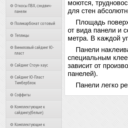
моются, трудново
Откосы ПВХ, сэндвич-
для стен абсолютн
панели
Площадь поверхно
Поликарбонат сотовый
от вида панели и 
Теплицы
метра. В каждой у
Виниловый сайдинг Ю-
Панели наклеиваю
пласт
специальным клее
зависит от произв
Сайдинг Стоун-хаус
панелей).
Сайдинг Ю-Пласт
Тимберблок
Панели легко ре
Соффиты
Комплектующие к
сайдингу(белые)
Комплектующие к