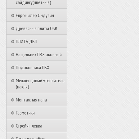
сайдингу(цветные)
Еврошифер Ондулин
Древесные плиты OSB
ПЛИТА ДВП
Нащельник ПВХ оконный
Подоконники ПВХ
Межвенцовый утеплитель
(пакля)
Монтажная пена
Герметики
Стрейч пленка
Одежда и обувь