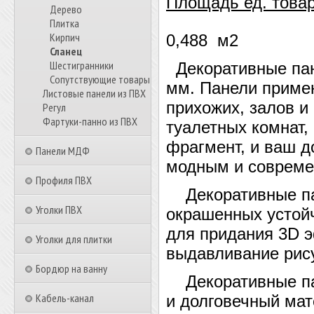
Площадь ед. товар
Дерево
Плитка
Кирпич
0,488 м2
Сланец
Шестигранники
Декоративные пане
Сопутствующие товары
мм. Панели примен
Листовые панели из ПВХ
прихожих, залов и
Регул
Фартуки-панно из ПВХ
туалетных комнат, 
фрагмент, и ваш д
Панели МДФ
модным и соврем
Профиля ПВХ
Декоративные пан
Уголки ПВХ
окрашенных устой
для придания 3D э
Уголки для плитки
выдавливание рис
Бордюр на ванну
Декоративные пан
Кабель-канал
и долговечный мат