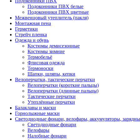
Подоконники ПВХ
Подоконники ПВХ белые
Подоконники ПВХ цветные
Межвенцовый утеплитель (пакля)
Монтажная пена
Герметики
Стрейч пленка
Одежда и обувь
Костюмы демисезонные
Костюмы зимние
Термобельё
Флисовая одежда
Термоноски
Шапки, шляпы, кепки
Велоперчатки, тактические перчатки
Велоперчатки (короткие пальцы)
Велоперчатки (длинные пальцы)
Тактические перчатки
Утеплённые перчатки
Балаклавы и маски
Горнолыжные маски
Светодиодные фонари, велофары, аккумуляторы, зарядны
Светодиодные фонари
Велофары
Налобные фонари