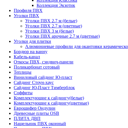
Коллекция Классика
Коллекция Экзотик
Профиля ПВХ
Уголки ПВХ
Уголки ПВХ 2.7 м (белые)
Уголки ПВХ 2.7 м (цветные)
Уголки ПВХ 3 м (белые)
Уголки ПВХ арочные 2.7 м (цветные)
Уголки для плитки
Алюминиевые профили для окантовки керамическо
Бордюр на ванну
Кабель-канал
Откосы ПВХ, сэндвич-панели
Поликарбонат сотовый
Теплицы
Виниловый сайдинг Ю-пласт
Сайдинг Стоун-хаус
Сайдинг Ю-Пласт Тимберблок
Соффиты
Комплектующие к сайдингу(белые)
Комплектующие к сайдингу(цветные)
Еврошифер Ондулин
Древесные плиты OSB
ПЛИТА ДВП
Нащельник ПВХ оконный