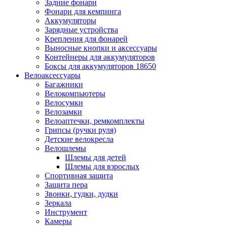
Задние фонари
Фонари для кемпинга
Аккумуляторы
Зарядные устройства
Крепления для фонарей
Выносные кнопки и аксессуары
Контейнеры для аккумуляторов
Боксы для аккумуляторов 18650
Велоаксессуары
Багажники
Велокомпьютеры
Велосумки
Велозамки
Велоаптечки, ремкомплекты
Грипсы (ручки руля)
Детские велокресла
Велошлемы
Шлемы для детей
Шлемы для взрослых
Спортивная защита
Защита пера
Звонки, гудки, дудки
Зеркала
Инструмент
Камеры