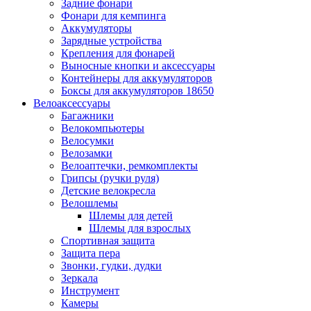
Задние фонари
Фонари для кемпинга
Аккумуляторы
Зарядные устройства
Крепления для фонарей
Выносные кнопки и аксессуары
Контейнеры для аккумуляторов
Боксы для аккумуляторов 18650
Велоаксессуары
Багажники
Велокомпьютеры
Велосумки
Велозамки
Велоаптечки, ремкомплекты
Грипсы (ручки руля)
Детские велокресла
Велошлемы
Шлемы для детей
Шлемы для взрослых
Спортивная защита
Защита пера
Звонки, гудки, дудки
Зеркала
Инструмент
Камеры