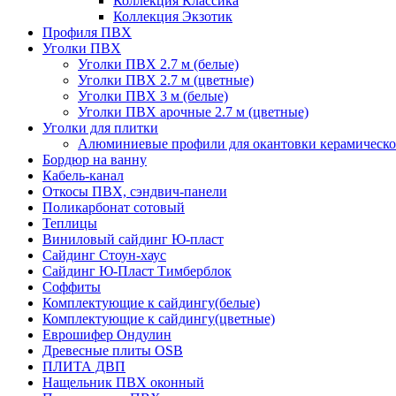
Коллекция Классика
Коллекция Экзотик
Профиля ПВХ
Уголки ПВХ
Уголки ПВХ 2.7 м (белые)
Уголки ПВХ 2.7 м (цветные)
Уголки ПВХ 3 м (белые)
Уголки ПВХ арочные 2.7 м (цветные)
Уголки для плитки
Алюминиевые профили для окантовки керамическо
Бордюр на ванну
Кабель-канал
Откосы ПВХ, сэндвич-панели
Поликарбонат сотовый
Теплицы
Виниловый сайдинг Ю-пласт
Сайдинг Стоун-хаус
Сайдинг Ю-Пласт Тимберблок
Соффиты
Комплектующие к сайдингу(белые)
Комплектующие к сайдингу(цветные)
Еврошифер Ондулин
Древесные плиты OSB
ПЛИТА ДВП
Нащельник ПВХ оконный