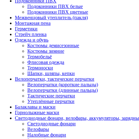
Подоконники ПВХ
Подоконники ПВХ белые
Подоконники ПВХ цветные
Межвенцовый утеплитель (пакля)
Монтажная пена
Герметики
Стрейч пленка
Одежда и обувь
Костюмы демисезонные
Костюмы зимние
Термобельё
Флисовая одежда
Термоноски
Шапки, шляпы, кепки
Велоперчатки, тактические перчатки
Велоперчатки (короткие пальцы)
Велоперчатки (длинные пальцы)
Тактические перчатки
Утеплённые перчатки
Балаклавы и маски
Горнолыжные маски
Светодиодные фонари, велофары, аккумуляторы, зарядны
Светодиодные фонари
Велофары
Налобные фонари