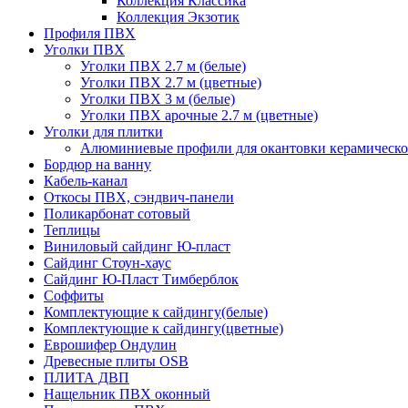
Коллекция Классика
Коллекция Экзотик
Профиля ПВХ
Уголки ПВХ
Уголки ПВХ 2.7 м (белые)
Уголки ПВХ 2.7 м (цветные)
Уголки ПВХ 3 м (белые)
Уголки ПВХ арочные 2.7 м (цветные)
Уголки для плитки
Алюминиевые профили для окантовки керамическо
Бордюр на ванну
Кабель-канал
Откосы ПВХ, сэндвич-панели
Поликарбонат сотовый
Теплицы
Виниловый сайдинг Ю-пласт
Сайдинг Стоун-хаус
Сайдинг Ю-Пласт Тимберблок
Соффиты
Комплектующие к сайдингу(белые)
Комплектующие к сайдингу(цветные)
Еврошифер Ондулин
Древесные плиты OSB
ПЛИТА ДВП
Нащельник ПВХ оконный