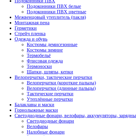
Подоконники ПВХ
Подоконники ПВХ белые
Подоконники ПВХ цветные
Межвенцовый утеплитель (пакля)
Монтажная пена
Герметики
Стрейч пленка
Одежда и обувь
Костюмы демисезонные
Костюмы зимние
Термобельё
Флисовая одежда
Термоноски
Шапки, шляпы, кепки
Велоперчатки, тактические перчатки
Велоперчатки (короткие пальцы)
Велоперчатки (длинные пальцы)
Тактические перчатки
Утеплённые перчатки
Балаклавы и маски
Горнолыжные маски
Светодиодные фонари, велофары, аккумуляторы, зарядны
Светодиодные фонари
Велофары
Налобные фонари