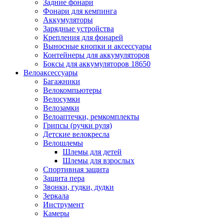
Задние фонари
Фонари для кемпинга
Аккумуляторы
Зарядные устройства
Крепления для фонарей
Выносные кнопки и аксессуары
Контейнеры для аккумуляторов
Боксы для аккумуляторов 18650
Велоаксессуары
Багажники
Велокомпьютеры
Велосумки
Велозамки
Велоаптечки, ремкомплекты
Грипсы (ручки руля)
Детские велокресла
Велошлемы
Шлемы для детей
Шлемы для взрослых
Спортивная защита
Защита пера
Звонки, гудки, дудки
Зеркала
Инструмент
Камеры