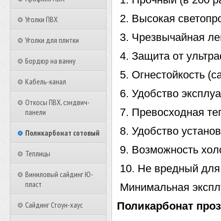
2. Высокая светопр
Уголки ПВХ
3. Чрезвычайная легк
Уголки для плитки
4. Защита от ультр
Бордюр на ванну
5. Огнестойкость (с
Кабель-канал
6. Удобство эксплуа
Откосы ПВХ, сэндвич-
7. Превосходная те
панели
8. Удобство установ
Поликарбонат сотовый
9. Возможность хол
Теплицы
10. Не вредный дл
Виниловый сайдинг Ю-
пласт
Минимальная экспл
Сайдинг Стоун-хаус
Поликарбонат про