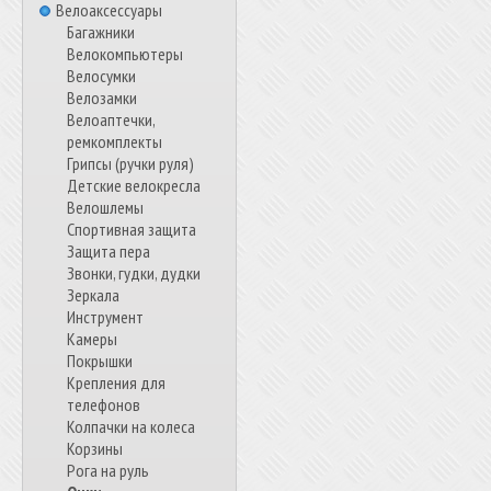
Велоаксессуары
Багажники
Велокомпьютеры
Велосумки
Велозамки
Велоаптечки,
ремкомплекты
Грипсы (ручки руля)
Детские велокресла
Велошлемы
Спортивная защита
Защита пера
Звонки, гудки, дудки
Зеркала
Инструмент
Камеры
Покрышки
Крепления для
телефонов
Колпачки на колеса
Корзины
Рога на руль