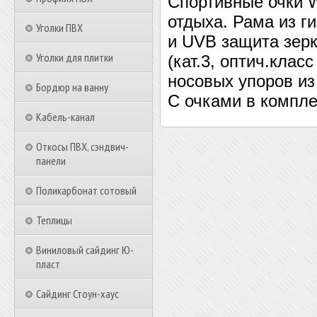
Спортивные очки W
отдыха. Рама из г
Уголки ПВХ
и UVB защита зер
Уголки для плитки
(кат.3, оптич.кла
носовых упоров из
Бордюр на ванну
С очками в компле
Кабель-канал
Откосы ПВХ, сэндвич-
панели
Поликарбонат сотовый
Теплицы
Виниловый сайдинг Ю-
пласт
Сайдинг Стоун-хаус