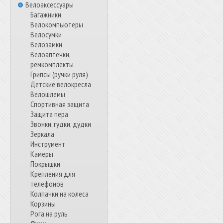
Велоаксессуары
Багажники
Велокомпьютеры
Велосумки
Велозамки
Велоаптечки,
ремкомплекты
Грипсы (ручки руля)
Детские велокресла
Велошлемы
Спортивная защита
Защита пера
Звонки, гудки, дудки
Зеркала
Инструмент
Камеры
Покрышки
Крепления для
телефонов
Колпачки на колеса
Корзины
Рога на руль