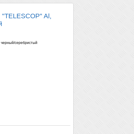
 "TELESCOP" Al,
й
 черный/серебристый