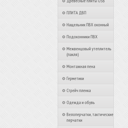
Древесные плиты OSB
ПЛИТА ДВП
Нащельник ПВХ оконный
Подоконники ПВХ
Межвенцовый утеплитель
(пакля)
Монтажная пена
Герметики
Стрейч пленка
Одежда и обувь
Велоперчатки, тактические
перчатки