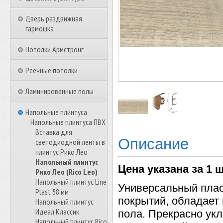
Дверь раздвижная
гармошка
Потолки Армстронг
Реечные потолки
Ламинированные полы
Напольные плинтуса
Напольные плинтуса ПВХ
Вставка для
Описание
светодиодной ленты в
плинтус Рико Лео
Напольный плинтус
Цена указана за 1 ш
Рико Лео (Rico Leo)
Напольный плинтус Line
Универсальный плас
Plast 58 мм
покрытий, обладает 
Напольный плинтус
Идеал Классик
пола. Прекрасно ук
Напольный плинтус Rico