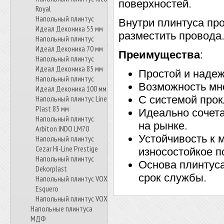
поверхностей.
Royal
Напольный плинтус
Внутри плинтуса про
Идеал Деконика 55 мм
разместить провода
Напольный плинтус
Идеал Деконика 70 мм
Преимущества
:
Напольный плинтус
Идеал Деконика 85 мм
Простой и наде
Напольный плинтус
Возможность мно
Идеал Деконика 100 мм
Напольный плинтус Line
С системой прок
Plast 85 мм
Идеально сочет
Напольный плинтус
на рынке.
Arbiton INDO LM70
Устойчивость к 
Напольный плинтус
Cezar Hi-Line Prestige
износостойкое п
Напольный плинтус
Основа плинтуса
Dekorplast
срок службы.
Напольный плинтус VOX
Esquero
Напольный плинтус VOX
Напольные плинтуса
МДФ