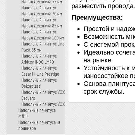
Идеал Деконика 55 мм
разместить провода
Напольный плинтус
Идеал Деконика 70 мм
Преимущества
:
Напольный плинтус
Идеал Деконика 85 мм
Простой и наде
Напольный плинтус
Возможность мно
Идеал Деконика 100 мм
Напольный плинтус Line
С системой прок
Plast 85 мм
Идеально сочет
Напольный плинтус
на рынке.
Arbiton INDO LM70
Устойчивость к 
Напольный плинтус
Cezar Hi-Line Prestige
износостойкое п
Напольный плинтус
Основа плинтуса
Dekorplast
срок службы.
Напольный плинтус VOX
Esquero
Напольный плинтус VOX
Напольные плинтуса
МДФ
Напольные плинтуса из
полимера