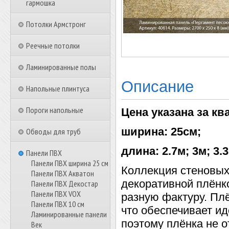
гармошка
Потолки Армстронг
Реечные потолки
Ламинированные полы
Описание
Напольные плинтуса
Пороги напольные
Цена указана за к
ширина: 25см;
Обводы для труб
длина: 2.7м; 3м; 3.3
Панели ПВХ
Панели ПВХ ширина 25 см
Коллекция стеновых
Панели ПВХ Акватон
декоративной плёнко
Панели ПВХ Декостар
Панели ПВХ VOX
разную фактуру. Плё
Панели ПВХ 10 см
что обеспечивает и
Ламинированные панели
поэтому плёнка не о
Век