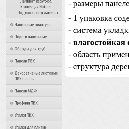
Ламинат RedWood,
- размеры панел
Коллекция Nature
Подложка под ламинат
- 1 упаковка сод
Напольные плинтуса
- система укладк
Пороги напольные
- влагостойкая
Обводы для труб
- область приме
Панели ПВХ
- структура дерев
Декоративные листовые
ПВХ панели
Панели МДФ
Профиля ПВХ
Уголки ПВХ
Уголки для плитки