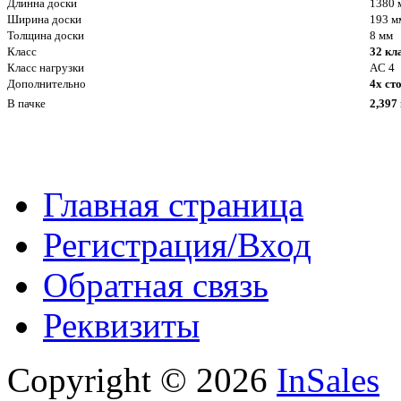
Длинна доски
1380 
Ширина доски
193 м
Толщина доски
8 мм
Класс
32 кл
Класс нагрузки
AC 4
Дополнительно
4х ст
В пачке
2,397
Главная страница
Регистрация/Вход
Обратная связь
Реквизиты
Copyright © 2026
InSales