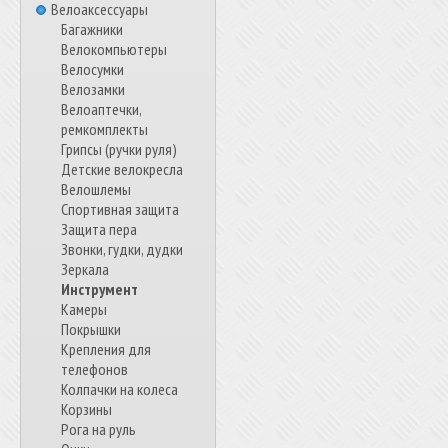
Велоаксессуары
Багажники
Велокомпьютеры
Велосумки
Велозамки
Велоаптечки,
ремкомплекты
Грипсы (ручки руля)
Детские велокресла
Велошлемы
Спортивная защита
Защита пера
Звонки, гудки, дудки
Зеркала
Инструмент
Камеры
Покрышки
Крепления для
телефонов
Колпачки на колеса
Корзины
Рога на руль