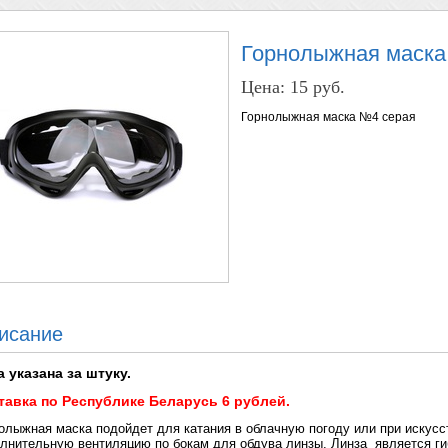
Горнолыжная маска
Цена:
15 руб.
Горнолыжная маска №4 серая
исание
а указана за штуку.
тавка по Республике Беларусь 6 рублей.
олыжная маска подойдет для катания в облачную погоду или при искус
лнительную вентиляцию по бокам для обдува линзы. Линза является ги