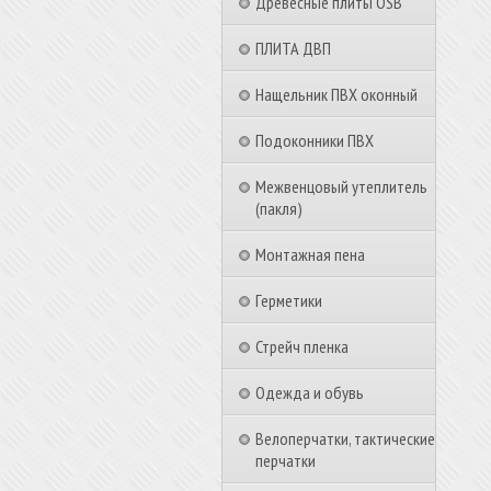
Древесные плиты OSB
ПЛИТА ДВП
Нащельник ПВХ оконный
Подоконники ПВХ
Межвенцовый утеплитель
(пакля)
Монтажная пена
Герметики
Стрейч пленка
Одежда и обувь
Велоперчатки, тактические
перчатки