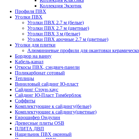
Коллекция Классика
Коллекция Экзотик
Профиля ПВХ
Уголки ПВХ
Уголки ПВХ 2.7 м (белые)
Уголки ПВХ 2.7 м (цветные)
Уголки ПВХ 3 м (белые)
Уголки ПВХ арочные 2.7 м (цветные)
Уголки для плитки
Алюминиевые профили для окантовки керамическо
Бордюр на ванну
Кабель-канал
Откосы ПВХ, сэндвич-панели
Поликарбонат сотовый
Теплицы
Виниловый сайдинг Ю-пласт
Сайдинг Стоун-хаус
Сайдинг Ю-Пласт Тимберблок
Соффиты
Комплектующие к сайдингу(белые)
Комплектующие к сайдингу(цветные)
Еврошифер Ондулин
Древесные плиты OSB
ПЛИТА ДВП
Нащельник ПВХ оконный