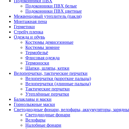
Подоконники ПВХ
Подоконники ПВХ белые
Подоконники ПВХ цветные
Межвенцовый утеплитель (пакля)
Монтажная пена
Герметики
Стрейч пленка
Одежда и обувь
Костюмы демисезонные
Костюмы зимние
Термобельё
Флисовая одежда
Термоноски
Шапки, шляпы, кепки
Велоперчатки, тактические перчатки
Велоперчатки (короткие пальцы)
Велоперчатки (длинные пальцы)
Тактические перчатки
Утеплённые перчатки
Балаклавы и маски
Горнолыжные маски
Светодиодные фонари, велофары, аккумуляторы, зарядны
Светодиодные фонари
Велофары
Налобные фонари