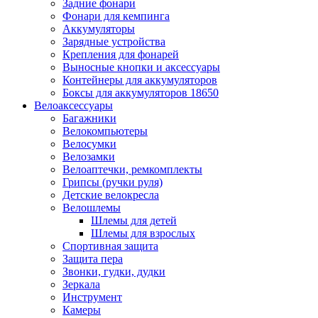
Задние фонари
Фонари для кемпинга
Аккумуляторы
Зарядные устройства
Крепления для фонарей
Выносные кнопки и аксессуары
Контейнеры для аккумуляторов
Боксы для аккумуляторов 18650
Велоаксессуары
Багажники
Велокомпьютеры
Велосумки
Велозамки
Велоаптечки, ремкомплекты
Грипсы (ручки руля)
Детские велокресла
Велошлемы
Шлемы для детей
Шлемы для взрослых
Спортивная защита
Защита пера
Звонки, гудки, дудки
Зеркала
Инструмент
Камеры