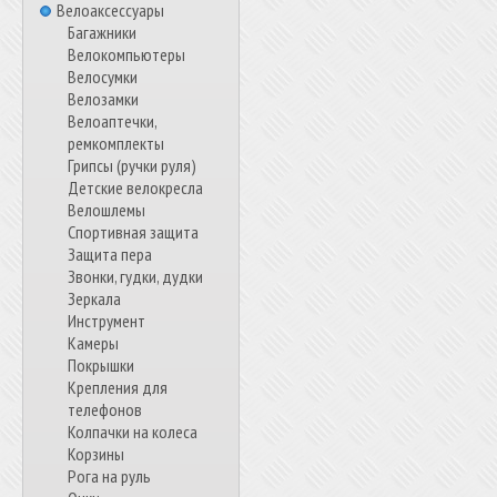
Велоаксессуары
Багажники
Велокомпьютеры
Велосумки
Велозамки
Велоаптечки,
ремкомплекты
Грипсы (ручки руля)
Детские велокресла
Велошлемы
Спортивная защита
Защита пера
Звонки, гудки, дудки
Зеркала
Инструмент
Камеры
Покрышки
Крепления для
телефонов
Колпачки на колеса
Корзины
Рога на руль