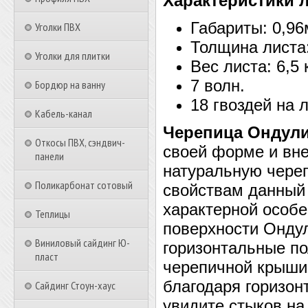
Характеристики л
Габариты: 0,96
Уголки ПВХ
Толщина листа
Уголки для плитки
Вес листа: 6,5 к
7 волн.
Бордюр на ванну
18 гвоздей на л
Кабель-канал
Черепица Ондул
Откосы ПВХ, сэндвич-
своей форме и вн
панели
натуральную череп
Поликарбонат сотовый
свойствам данный 
характерной особе
Теплицы
поверхности Онду
Виниловый сайдинг Ю-
горизонтальные п
пласт
черепичной крыши
благодаря горизон
Сайдинг Стоун-хаус
увидите стыков на