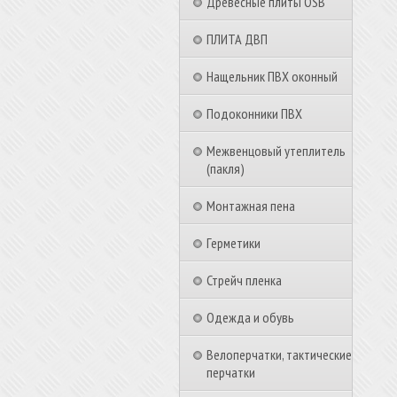
Древесные плиты OSB
ПЛИТА ДВП
Нащельник ПВХ оконный
Подоконники ПВХ
Межвенцовый утеплитель
(пакля)
Монтажная пена
Герметики
Стрейч пленка
Одежда и обувь
Велоперчатки, тактические
перчатки