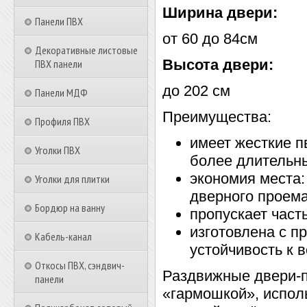
Ширина двери:
Панели ПВХ
от 60 до 84см
Декоративные листовые
Высота двери:
ПВХ панели
до 202 см
Панели МДФ
Преимущества:
Профиля ПВХ
имеет жесткие 
Уголки ПВХ
более длительны
экономия места:
Уголки для плитки
дверного проема
Бордюр на ванну
пропускает част
изготовлена с 
Кабель-канал
устойчивость к 
Откосы ПВХ, сэндвич-
Раздвижные двери-п
панели
«гармошкой», исполь