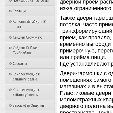
Поликарбонат сотовый
дверной проём расп
из-за ограниченного
Теплицы
Также двери гармош
Виниловый сайдинг Ю-
потолка, часто прим
пласт
трансформирующий 
прием, как правило,
Сайдинг Стоун-хаус
временно выгородит
Сайдинг Ю-Пласт
примерочную, перег
Тимберблок
или приёма пищи.
Где устанавливают 
Соффиты
Двери-гармошки с о
Комплектующие к
сайдингу(белые)
помещениях самого р
магазинах и в выста
Комплектующие к
Пластиковые двери 
сайдингу(цветные)
малометражных квар
Еврошифер Ондулин
дверного полотна в
пространства. Труд