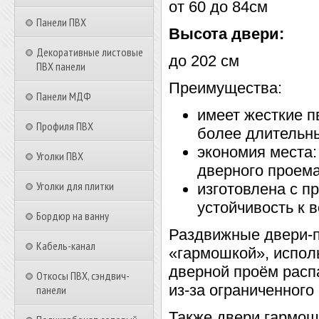
от 60 до 84см
Панели ПВХ
Высота двери:
Декоративные листовые
до 202 см
ПВХ панели
Преимущества:
Панели МДФ
имеет жесткие 
Профиля ПВХ
более длительны
экономия места:
Уголки ПВХ
дверного проема
Уголки для плитки
изготовлена с 
устойчивость к 
Бордюр на ванну
Раздвижные двери-п
Кабель-канал
«гармошкой», исполь
дверной проём расп
Откосы ПВХ, сэндвич-
из-за ограниченного
панели
Также двери гармош