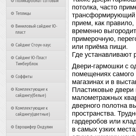
Поликарбонат сотовый
потолка, часто прим
Теплицы
трансформирующий 
прием, как правило,
Виниловый сайдинг Ю-
временно выгородит
пласт
примерочную, перег
Сайдинг Стоун-хаус
или приёма пищи.
Где устанавливают 
Сайдинг Ю-Пласт
Тимберблок
Двери-гармошки с о
помещениях самого р
Соффиты
магазинах и в выста
Комплектующие к
Пластиковые двери 
сайдингу(белые)
малометражных квар
дверного полотна в
Комплектующие к
пространства. Труд
сайдингу(цветные)
гардеробов или клад
Еврошифер Ондулин
в самых узких места