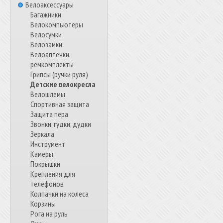
Велоаксессуары
Багажники
Велокомпьютеры
Велосумки
Велозамки
Велоаптечки,
ремкомплекты
Грипсы (ручки руля)
Детские велокресла
Велошлемы
Спортивная защита
Защита пера
Звонки, гудки, дудки
Зеркала
Инструмент
Камеры
Покрышки
Крепления для
телефонов
Колпачки на колеса
Корзины
Рога на руль