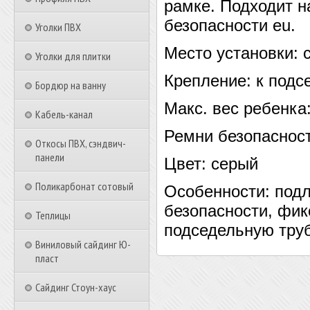
рамке. Подходит н
безопасности eu.
Уголки ПВХ
Место установки:
Уголки для плитки
Крепление:
к подс
Бордюр на ванну
Макс. вес ребенка
Кабель-канал
Ремни безопаснос
Откосы ПВХ, сэндвич-
панели
Цвет:
серый
Поликарбонат сотовый
Особенности: подл
безопасности, фи
Теплицы
подседельную тру
Виниловый сайдинг Ю-
пласт
Сайдинг Стоун-хаус