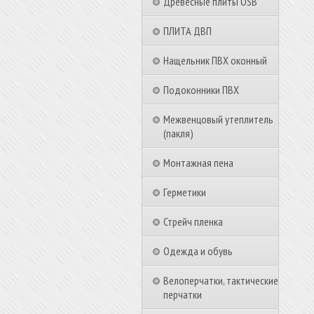
Древесные плиты OSB
ПЛИТА ДВП
Нащельник ПВХ оконный
Подоконники ПВХ
Межвенцовый утеплитель
(пакля)
Монтажная пена
Герметики
Стрейч пленка
Одежда и обувь
Велоперчатки, тактические
перчатки