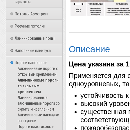
гармошка
Потолки Армстронг
Реечные потолки
Ламинированные полы
Описание
Напольные плинтуса
Пороги напольные
Цена указана за 1
Алюминиевые пороги с
открытым креплением
Применяется для 
Алюминиевые пороги
одноуровневых, та
со скрытым
креплением
устойчивость к
Ламинированные
высокий урове
алюминиевые пороги со
скрытым креплением
существенная 
Алюминиевые накладки
соответствующ
на ступени
Пороги пластиковые
пожаробезопас