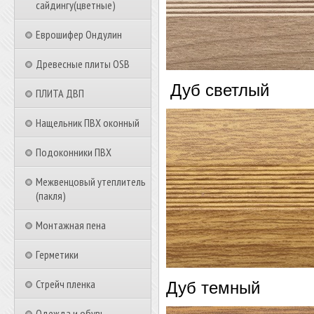
сайдингу(цветные)
Еврошифер Ондулин
Древесные плиты OSB
Дуб светлый
ПЛИТА ДВП
Нащельник ПВХ оконный
Подоконники ПВХ
Межвенцовый утеплитель
(пакля)
Монтажная пена
Герметики
Стрейч пленка
Дуб темный
Одежда и обувь